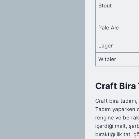
Stout
Pale Ale
Lager
Witbier
Craft Bira
Craft bira tadımı
Tadım yaparken di
rengine ve berrak
içerdiği malt, şer
bıraktığı ilk tat,