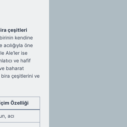
ira çeşitleri
 birinin kendine
e acılığıyla öne
e Ale’ler ise
latıcı ve hafif
 ve baharat
bira çeşitlerini ve
İçim Özelliği
n, acı