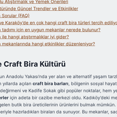
lu Atıştırmalık ve Yemek Önerileri
ltüründe Güncel Trendler ve Etkinlikler
 Sorular (FAQ)
e Karaköy’de en çok hangi craft bira türleri tercih ediliy
ra tadımı için en uygun mekanlar nerede bulunur?
 ile hangi atıştırmalıklar iyi gider?
a mekanlarında hangi etkinlikler düzenleniyor?
 Craft Bira Kültürü
’un Anadolu Yakası’nda yer alan ve alternatif yaşam tarz
 yıllarda açılan
craft bira barları
, bölgenin sosyal hayat
ldeğirmeni ve Kadife Sokak gibi popüler noktalar, hem y
erler
için adeta bir cazibe merkezi oldu. Kadıköy’deki m
gelen butik bira üreticilerinin ürünlerini bulmak mümkün. 
eriyle hazırladıkları biraları da sunuyor. Bu mekanlar, s