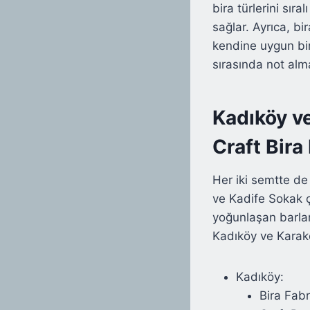
bira türlerini sıra
sağlar. Ayrıca, bi
kendine uygun bir
sırasında not alma
Kadıköy v
Craft Bira
Her iki semtte de
ve Kadife Sokak 
yoğunlaşan barlar
Kadıköy ve Karak
Kadıköy:
Bira Fabr