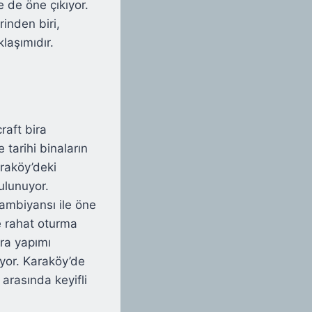
le de öne çıkıyor.
inden biri,
klaşımıdır.
raft bira
e tarihi binaların
raköy’deki
ulunuyor.
ambiyansı ile öne
ve rahat oturma
ira yapımı
ıyor. Karaköy’de
arasında keyifli