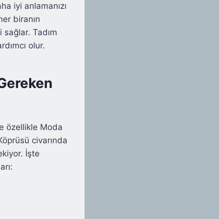
daha iyi anlamanızı
her biranın
i sağlar. Tadım
rdımcı olur.
 Gereken
e özellikle Moda
Köprüsü civarında
kiyor. İşte
arı: