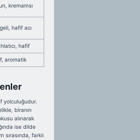
un, kremamsı
eli, hafif acı
hlatıcı, hafif
f, aromatik
enler
f yolculuğudur.
ikle, biranın
okusu alınarak
ğında ise dilde
m sırasında, farklı