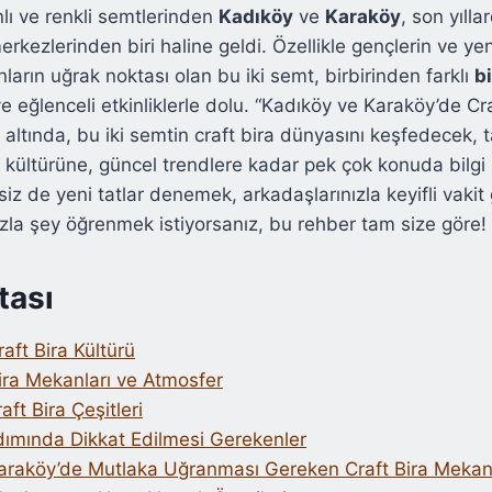
nlı ve renkli semtlerinden
Kadıköy
ve
Karaköy
, son yıll
rkezlerinden biri haline geldi. Özellikle gençlerin ve ye
ların uğrak noktası olan bu iki semt, birbirinden farklı
bi
 eğlenceli etkinliklerle dolu. “Kadıköy ve Karaköy’de Cra
ı altında, bu iki semtin craft bira dünyasını keşfedecek, 
a kültürüne, güncel trendlere kadar pek çok konuda bilgi 
siz de yeni tatlar denemek, arkadaşlarınızla keyifli vaki
la şey öğrenmek istiyorsanız, bu rehber tam size göre!
tası
aft Bira Kültürü
ira Mekanları ve Atmosfer
aft Bira Çeşitleri
dımında Dikkat Edilmesi Gerekenler
araköy’de Mutlaka Uğranması Gereken Craft Bira Mekanl