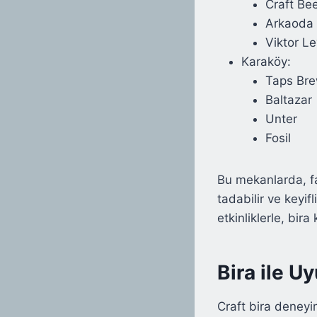
Craft Be
Arkaoda
Viktor Le
Karaköy:
Taps Br
Baltazar
Unter
Fosil
Bu mekanlarda, f
tadabilir ve keyif
etkinliklerle, bir
Bira ile U
Craft bira deneyi