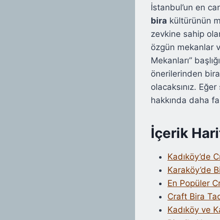
İstanbul’un en ca
bira
kültürünün me
zevkine sahip olan
özgün mekanlar ve
Mekanları” başlığ
önerilerinden bir
olacaksınız. Eğer 
hakkında daha faz
İçerik Hari
Kadıköy’de Cr
Karaköy’de B
En Popüler Cr
Craft Bira Ta
Kadıköy ve K