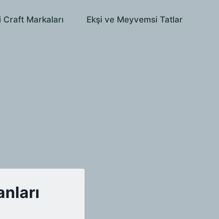
i Craft Markaları
Ekşi ve Meyvemsi Tatlar
anları