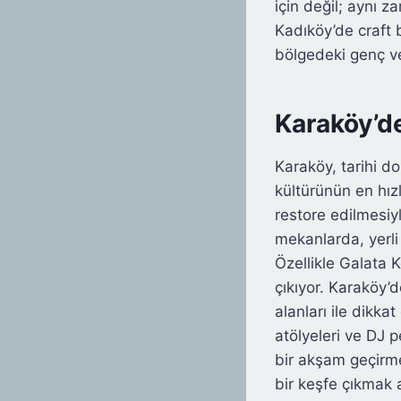
için değil; aynı 
Kadıköy’de craft 
bölgedeki genç ve 
Karaköy’d
Karaköy, tarihi d
kültürünün en hızlı
restore edilmesiy
mekanlarda, yerl
Özellikle Galata 
çıkıyor. Karaköy’d
alanları ile dikka
atölyeleri ve DJ 
bir akşam geçirm
bir keşfe çıkmak 