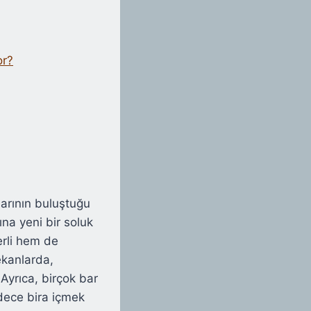
or?
larının buluştuğu
ına yeni bir soluk
erli hem de
ekanlarda,
Ayrıca, birçok bar
adece bira içmek