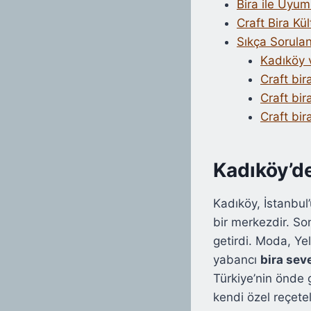
Bira ile Uyum
Craft Bira Kü
Sıkça Sorulan
Kadıköy v
Craft bi
Craft bira
Craft bir
Kadıköy’de
Kadıköy, İstanbul
bir merkezdir. Son
getirdi. Moda, Ye
yabancı
bira sev
Türkiye’nin önde 
kendi özel reçetel