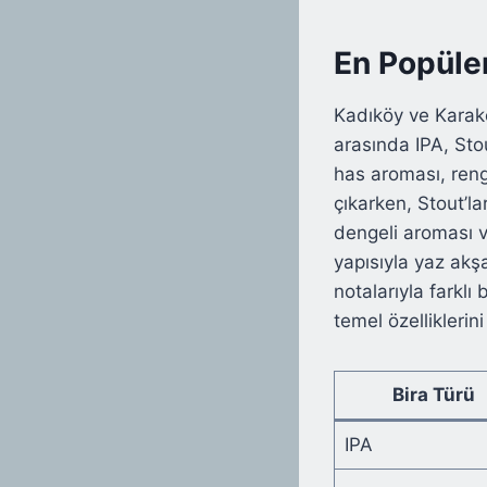
En Popüler
Kadıköy ve Karakö
arasında IPA, Stou
has aroması, rengi
çıkarken, Stout’la
dengeli aroması ve
yapısıyla yaz akş
notalarıyla farklı
temel özelliklerini
Bira Türü
IPA