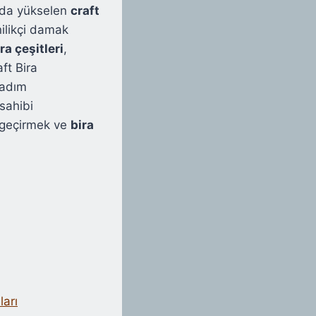
arda yükselen
craft
nilikçi damak
ra çeşitleri
,
ft Bira
tadım
sahibi
t geçirmek ve
bira
arı