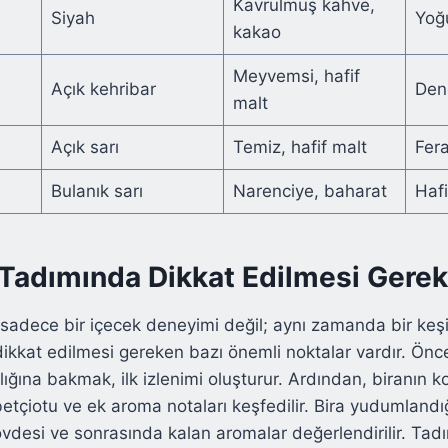
Kavrulmuş kahve,
Siyah
Yoğ
kakao
Meyvemsi, hafif
Açık kehribar
Deng
malt
Açık sarı
Temiz, hafif malt
Fera
Bulanık sarı
Narenciye, baharat
Hafi
 Tadımında Dikkat Edilmesi Gerek
, sadece bir içecek deneyimi değil; aynı zamanda bir keşi
kkat edilmesi gereken bazı önemli noktalar vardır. Öncel
lığına bakmak, ilk izlenimi oluşturur. Ardından, biranın k
betçiotu ve ek aroma notaları keşfedilir. Bira yudumlandı
 gövdesi ve sonrasında kalan aromalar değerlendirilir. Tadı