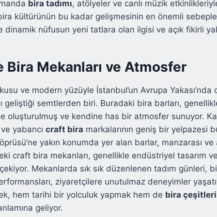
zamanda
bira tadımı
, atölyeler ve canlı müzik etkinlikleriy
bira kültürünün bu kadar gelişmesinin en önemli sebepler
dinamik nüfusun yeni tatlara olan ilgisi ve açık fikirli ya
e Bira Mekanları ve Atmosfer
okusu ve modern yüzüyle İstanbul’un Avrupa Yakası’nda c
 geliştiği semtlerden biri. Buradaki bira barları, genellikl
le oluşturulmuş ve kendine has bir atmosfer sunuyor. Ka
i ve yabancı
craft bira
markalarının geniş bir yelpazesi b
Köprüsü’ne yakın konumda yer alan barlar, manzarası ve 
eki craft bira mekanları, genellikle endüstriyel tasarım 
t çekiyor. Mekanlarda sık sık düzenlenen tadım günleri, b
performansları, ziyaretçilere unutulmaz deneyimler yaşat
ek, hem tarihi bir yolculuk yapmak hem de
bira çeşitleri
anlamına geliyor.