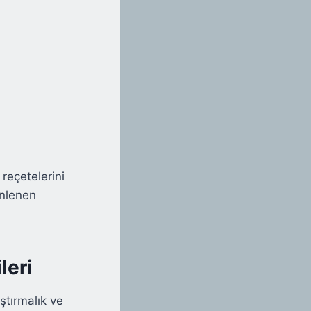
 reçetelerini
enlenen
leri
ştırmalık ve