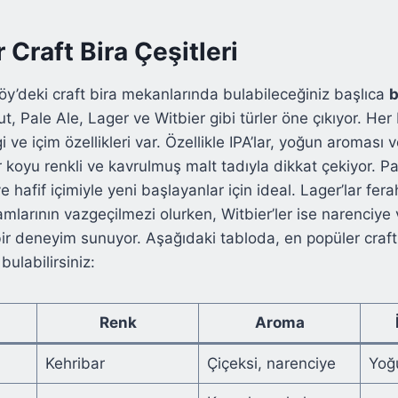
 Craft Bira Çeşitleri
y’deki craft bira mekanlarında bulabileceğiniz başlıca
b
t, Pale Ale, Lager ve Witbier gibi türler öne çıkıyor. Her
 ve içim özellikleri var. Özellikle IPA’lar, yoğun aroması v
r koyu renkli ve kavrulmuş malt tadıyla dikkat çekiyor. Pal
 hafif içimiyle yeni başlayanlar için ideal. Lager’lar ferah
amlarının vazgeçilmezi olurken, Witbier’ler ise narenciye
 bir deneyim sunuyor. Aşağıdaki tabloda, en popüler craft 
 bulabilirsiniz:
Renk
Aroma
Kehribar
Çiçeksi, narenciye
Yoğu