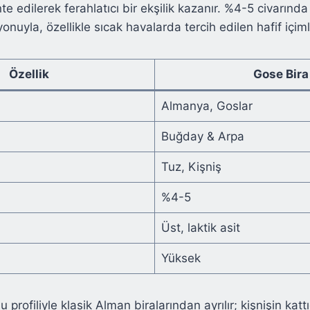
e edilerek ferahlatıcı bir ekşilik kazanır. %4-5 civarınd
uyla, özellikle sıcak havalarda tercih edilen hafif içimli b
Özellik
Gose Bira
Almanya, Goslar
Buğday & Arpa
Tuz, Kişniş
%4-5
Üst, laktik asit
Yüksek
 profiliyle klasik Alman biralarından ayrılır; kişnişin katt