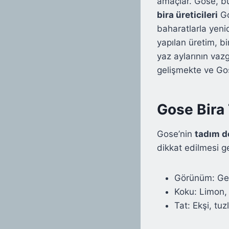
amaçlar. Gose, bu 
bira üreticileri
Go
baharatlarla yeni
yapılan üretim, bi
yaz aylarının vazg
gelişmekte ve Gose
Gose Bira 
Gose’nin
tadım d
dikkat edilmesi g
Görünüm: Gene
Koku: Limon, 
Tat: Ekşi, tu