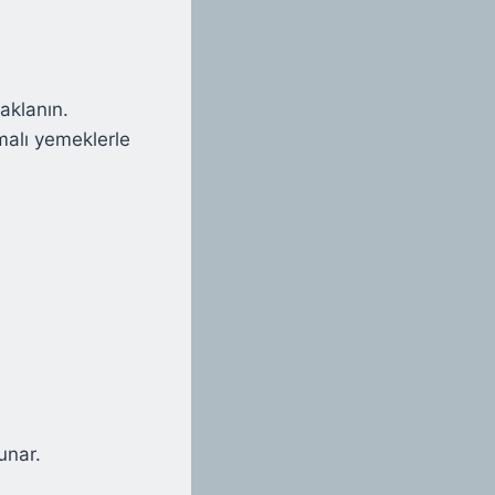
aklanın.
malı yemeklerle
unar.