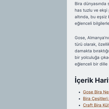
Bira dünyasında s
has tuzlu ve ekşi 
altında, bu eşsiz b
eğlenceli bilgiler
Gose, Almanya’nın
türü olarak, özell
damakta bıraktığı
bir yolculuğa çıka
eğlenceli bir dill
İçerik Hari
Gose Bira Ned
Bira Çeşitler
Craft Bira Kü